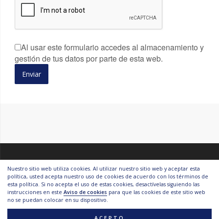
Al usar este formulario accedes al almacenamiento y
gestión de tus datos por parte de esta web.
Nuestro sitio web utiliza cookies. Al utilizar nuestro sitio web y aceptar esta
política, usted acepta nuestro uso de cookies de acuerdo con los términos de
esta política. Si no acepta el uso de estas cookies, desactívelas siguiendo las
Mario Duvisón Copyright 2019 -
AVISO LEGAL Y CONDICIONES
instrucciones en este
Aviso de cookies
para que las cookies de este sitio web
GENERALES
-
POLITICA DE PRIVACIDAD
-
POLITICA DE COOKIES
-
no se puedan colocar en su dispositivo.
Powered by
Plugin
ACEPTO